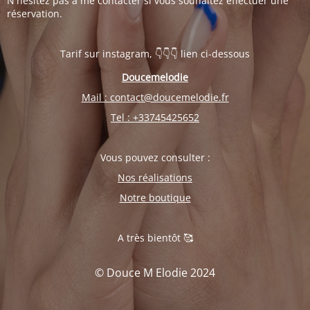
N'hésitez pas à me contacter si vous souhaitez effectuer une
réservation.
Tarif sur instagram, 👇👇👇 lien ci-dessous
Doucemelodie
Mail : contact@doucemelodie.fr
Tel : +33745425652
Vous pouvez consulter :
Nos réalisations
Notre boutique
A très bientôt 🥰
© Douce M Elodie 2024