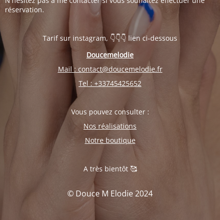
N'hésitez pas à me contacter si vous souhaitez effectuer une
réservation.
Tarif sur instagram, 👇👇👇 lien ci-dessous
Doucemelodie
Mail : contact@doucemelodie.fr
Tel : +33745425652
Vous pouvez consulter :
Nos réalisations
Notre boutique
A très bientôt 🥰
© Douce M Elodie 2024